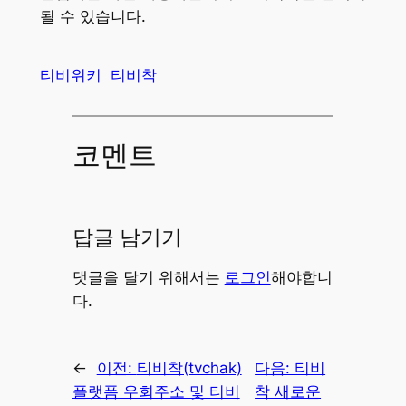
될 수 있습니다.
티비위키
티비착
코멘트
답글 남기기
댓글을 달기 위해서는
로그인
해야합니
다.
←
이전:
티비착(tvchak)
다음:
티비
플랫폼 우회주소 및 티비
착 새로운