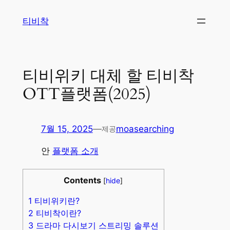
콘
티비착
텐
츠
로
바
티비위키 대체 할 티비착
로
OTT플랫폼(2025)
가
기
7월 15, 2025
—
moasearching
제공
안
플랫폼 소개
Contents
[
hide
]
1
티비위키란?
2
티비착이란?
3
드라마 다시보기 스트리밍 솔루션