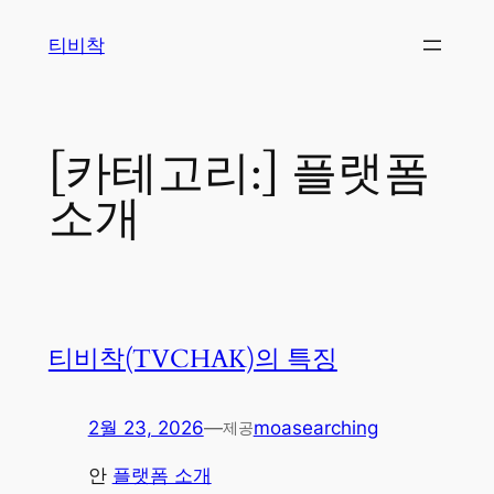
콘
티비착
텐
츠
로
바
[카테고리:]
플랫폼
로
가
소개
기
티비착(TVCHAK)의 특징
2월 23, 2026
—
moasearching
제공
안
플랫폼 소개